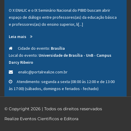
O X ENALIC e o IX Seminário Nacional do PIBID buscam abrir
espaço de diálogo entre professores(as) da educação básica
e professores(as) do ensino superior, li[...]
Leia mais
Cidade do evento:
Brasília
Local do evento:
Universidade de Brasília - UnB - Campus
Darcy Ribeiro
Este site usa cookies para lembrar os usuários e entender
enalic@portalrealize.com.br
maneiras de melhorar sua experiência em nossa Plataforma.
Atendimento: segunda a sexta (08:00 às 12:00 e de 13:00
Para mais informações visite a
Política de Cookies
e a
Política de
às 17:00) (sábados, domingos e feriados - fechado)
Privacidade
.
OK, eu aceito
© Copyright 2026 | Todos os direitos reservados
Realize Eventos Científicos e Editora