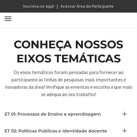
Inscreva-se aqui!
|
Acessar Área do Participante
T
o
g
CONHEÇA NOSSOS
g
l
EIXOS TEMÁTICAS
e
n
a
Os eixos temáticos foram pensadas para fornecer ao
v
participante as linhas de pesquisas mais importantes e
i
inovadoras da área! Verifique as ementas e escolha a que mais
g
se adequa ao seu trabalho!
a
t
ET 01: Processos de Ensino e aprendizagem
i
o
n
ET 02: Políticas Públicas e identidade docente